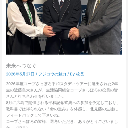
未来へつなぐ
2026年5月27日
/
フジコウの魅力
/ By
校長
2026年度コープさっぽろ平和スタディツアーに選出された2年
生の近藤良太さんが、生活協同組合コープさっぽろの役員の皆
さんと打ち合わせを行いました。
8月に広島で開催される平和記念式典への参加を予定しており、
教科書では得られない「命の重み」を体感し、北見藤の生徒に
フィードバックして下さいね。
コープさっぽろの皆様、選考いただき、ありがとうございまし
た。（校長）