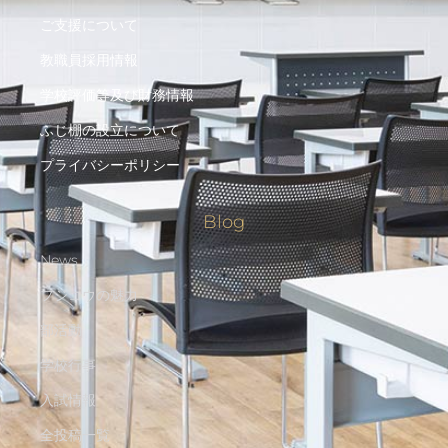
ご支援について
教職員採用情報
学校評価等及び財務情報
ふじ棚の設立について
プライバシーポリシー
Blog
News
フジコウの魅力
部活動
学校行事
入試情報
全投稿一覧