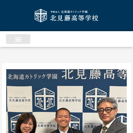
内
ア
容
ー
を
カ
ス
イ
キ
ッ
ブ
プ