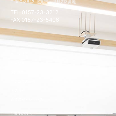
〒090-8642 北見市三楽町213番地
TEL 0157-23-3212
FAX 0157-23-5406
TOP
コース体系
特色教育
進路実績
フジコウの紹介
入試情報
教育課程・シラバス
卒業生の方へ