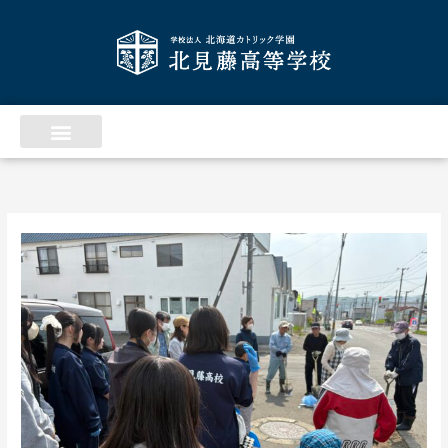
内
ア
容
ー
を
カ
ス
イ
キ
ッ
ブ
プ