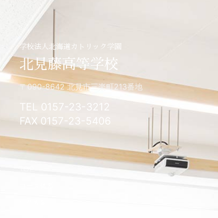
学校法人北海道カトリック学園
北見藤高等学校
〒090-8642 北見市三楽町213番地
TEL 0157-23-3212
FAX 0157-23-5406
TOP
コース体系
特色教育