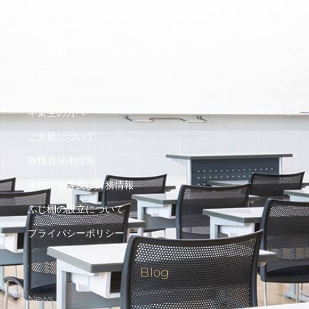
進路実績
フジコウの紹介
入試情報
教育課程・シラバス
卒業生の方へ
ご支援について
教職員採用情報
学校評価等及び財務情報
ふじ棚の設立について
プライバシーポリシー
Blog
News