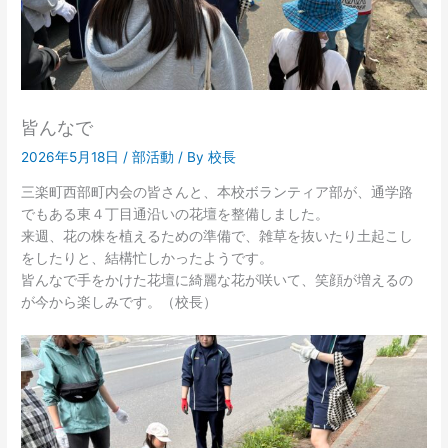
皆んなで
2026年5月18日
/
部活動
/ By
校長
三楽町西部町内会の皆さんと、本校ボランティア部が、通学路
でもある東４丁目通沿いの花壇を整備しました。
来週、花の株を植えるための準備で、雑草を抜いたり土起こし
をしたりと、結構忙しかったようです。
皆んなで手をかけた花壇に綺麗な花が咲いて、笑顔が増えるの
が今から楽しみです。（校長）