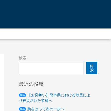
ア
ー
カ
イ
ブ
検索
検
索
最近の投稿
【お見舞い】熊本県における地震によ
NEW
り被災された皆様へ
胸をはって次の一歩へ
NEW