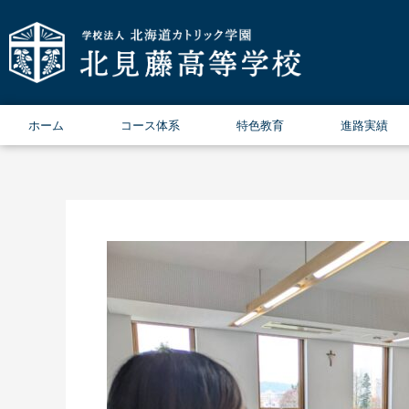
内
容
を
ス
キ
ッ
ホーム
コース体系
特色教育
進路実績
プ