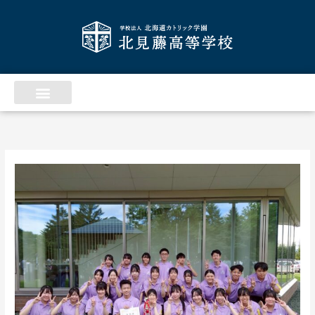
内
ア
容
ー
を
カ
ス
イ
キ
ッ
ブ
プ