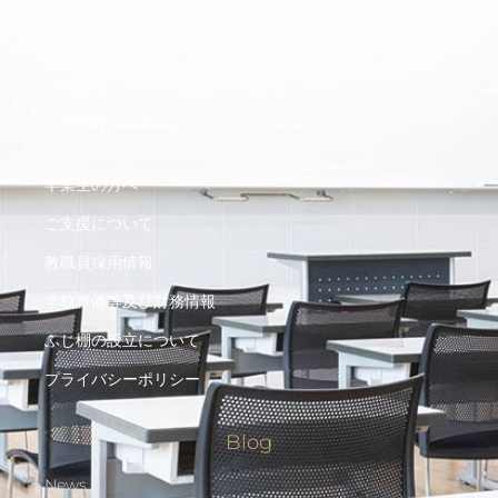
進路実績
フジコウの紹介
入試情報
教育課程・シラバス
卒業生の方へ
ご支援について
教職員採用情報
学校評価等及び財務情報
ふじ棚の設立について
プライバシーポリシー
Blog
News