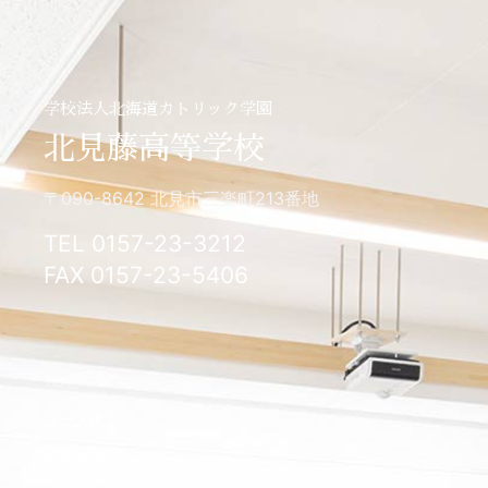
学校法人北海道カトリック学園
北見藤高等学校
〒090-8642 北見市三楽町213番地
TEL 0157-23-3212
FAX 0157-23-5406
TOP
コース体系
特色教育