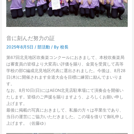
音に刻んだ努力の証
2025年8月5日
/
部活動
/ By
校長
第67回北見地区吹奏楽コンクールにおきまして、本校吹奏楽局
は審査員の皆様より大変高い評価を賜り、金賞を受賞して高等
学校の部C編成北見地区代表に選出されました。今後は、8月28
日(木)に開催されます全道大会を目標に練習に励んでまいりま
す。
なお、8月10日(日)にはAEON北見店駐車場にて演奏会を開催い
たします。皆様のご声援を賜りますよう、よろしくお願い申し
上げます。
最後に掲載の写真におきまして、私服の方々は卒業生であり、
当日の運営にご協力いただきました。この場を借りて御礼申し
上げます。（佐藤ゆ）