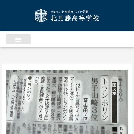
内
ア
容
ー
を
カ
ス
イ
キ
ッ
ブ
プ