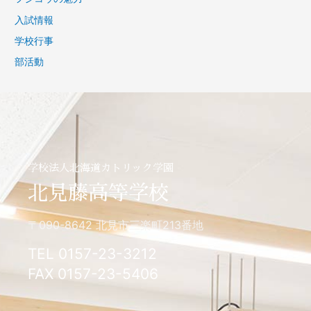
入試情報
学校行事
部活動
学校法人北海道カトリック学園
北見藤高等学校
〒090-8642 北見市三楽町213番地
TEL 0157-23-3212
FAX 0157-23-5406