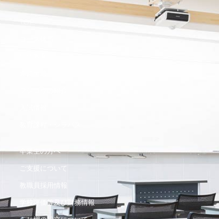
TOP
コース体系
特色教育
進路実績
フジコウの紹介
入試情報
教育課程・シラバス
卒業生の方へ
ご支援について
教職員採用情報
学校評価等及び財務情報