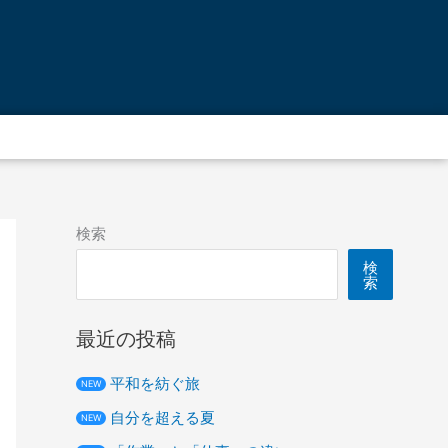
ア
ー
カ
イ
ブ
検索
検
索
最近の投稿
平和を紡ぐ旅
NEW
自分を超える夏
NEW