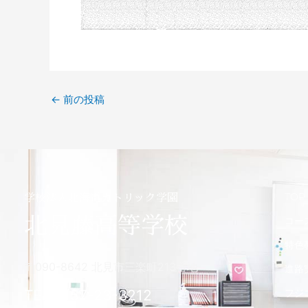
←
前の投稿
TOP
学校法人北海道カトリック学園
北見藤高等学校
コー
特色
〒090-8642 北見市三楽町213番地
進路
TEL 0157-23-3212
フジ