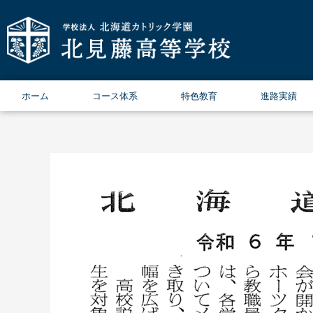
内
容
を
ス
キ
ッ
ホーム
コース体系
特色教育
進路実績
プ