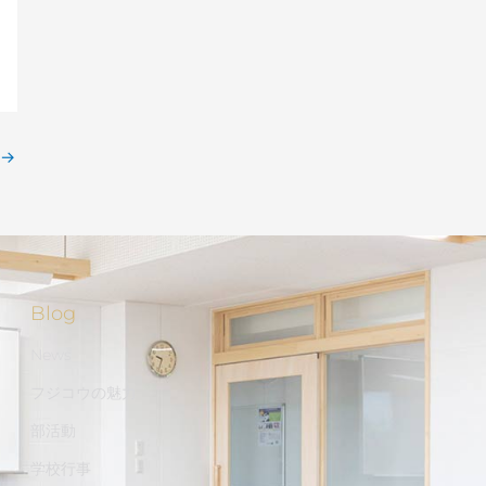
→
Blog
News
フジコウの魅力
部活動
学校行事