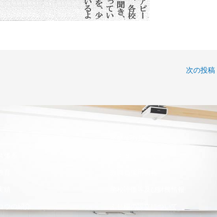
次の投稿
卒業生の方へ
ス体系
ご支援について
教育
教職員採用情報
実績
学校評価等及び財務情報
コウの紹介
ふじ棚の設立について