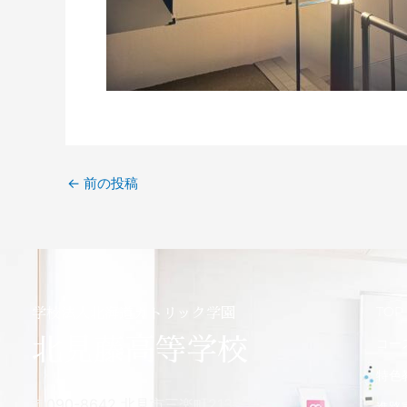
←
前の投稿
TOP
学校法人北海道カトリック学園
北見藤高等学校
コー
特色
〒090-8642 北見市三楽町213番地