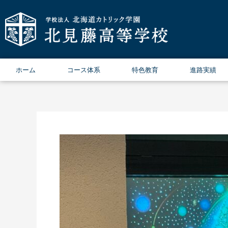
内
容
を
ス
キ
ッ
ホーム
コース体系
特色教育
進路実績
プ