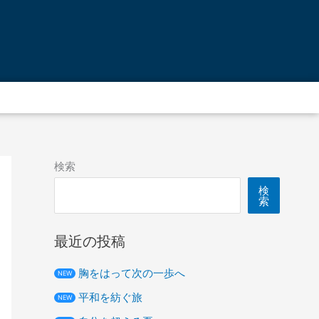
ア
ー
カ
イ
ブ
検索
検
索
最近の投稿
胸をはって次の一歩へ
NEW
平和を紡ぐ旅
NEW