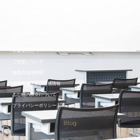
進路実績
フジコウの紹介
入試情報
教育課程・シラバス
卒業生の方へ
ご支援について
教職員採用情報
学校評価等及び財務情報
ふじ棚の設立について
プライバシーポリシー
Blog
News