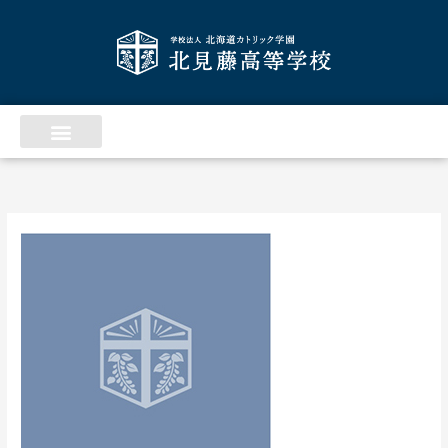
内
ア
容
ー
を
カ
ス
イ
キ
ッ
ブ
プ