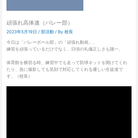
頑張れ高体連（バレー部）
2023年5月19日
/
部活動
/ By
校長
今日は「バレーボール部」の「頑張れ動画」。
練習を頑張っているだけでなく、日頃の礼儀正しさも随一。
体育館を横切る時、練習中でも走って防球ネットを開けてくれ
たり、急に撮影しても笑顔で対応してくれる優しい生徒達で
す。（校長）