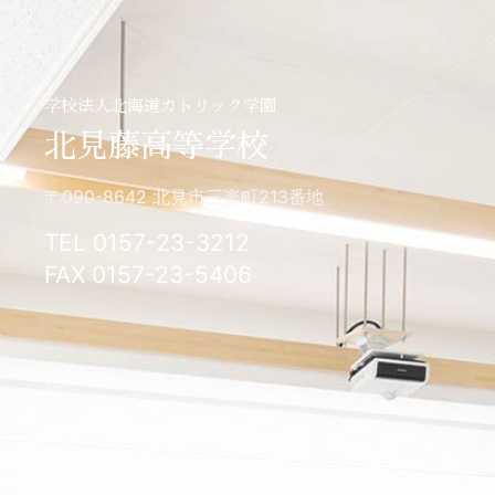
学校法人北海道カトリック学園
北見藤高等学校
〒090-8642 北見市三楽町213番地
TEL 0157-23-3212
FAX 0157-23-5406
TOP
コース体系
特色教育